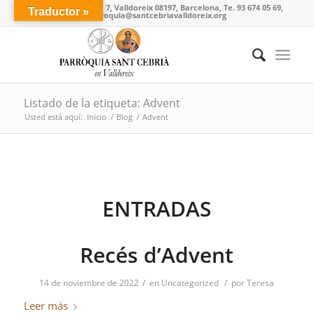
Carrer de l'Església 7, Valldoreix 08197, Barcelona, Te. 93 674 05 69,
Traductor »
parroquia@santcebriavalldoreix.org
Listado de la etiqueta: Advent
Usted está aquí:
Inicio
/
Blog
/
Advent
ENTRADAS
Recés d’Advent
/
/
14 de noviembre de 2022
en
Uncategorized
por
Teresa
Leer más