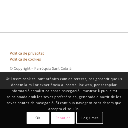
Política de privacitat
Política de cookies
© Copyright – Parròquia Sant Cebrià
Utilitzem cookies, tant pròpies com de tercers, per garantir que us
donem la millor experiència al nostre lloc web, per recopilar
informació estadística sobre navegació i mostrar-li publicitat
relacionada amb les seves preferències, generada a partir de les
seves pautes de navegació. Si continua navegant considerem que
accepta el seu ús.
OK
Rebutjar
Llegir més