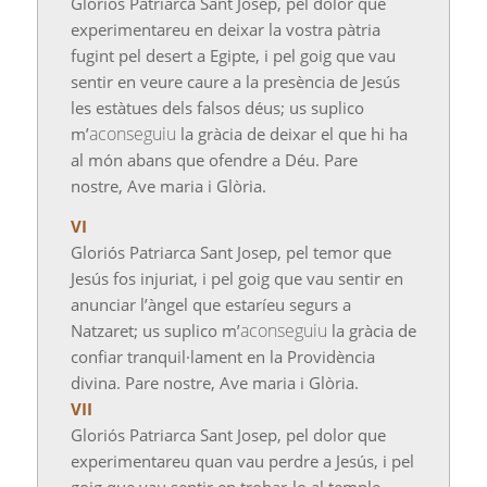
Gloriós Patriarca Sant Josep, pel dolor que
experimentareu en deixar la vostra pàtria
fugint pel desert a Egipte, i pel goig que vau
sentir en veure caure a la presència de Jesús
les estàtues dels falsos déus; us suplico
aconseguiu
m’
la gràcia de deixar el que hi ha
al món abans que ofendre a Déu. Pare
nostre,
Ave
maria i Glòria.
VI
Gloriós Patriarca Sant Josep, pel temor que
Jesús fos injuriat, i pel goig que vau sentir en
anunciar l’àngel que estaríeu segurs a
aconseguiu
Natzaret; us suplico m’
la gràcia de
confiar tranquil·lament en la Providència
divina. Pare nostre,
Ave
maria i Glòria.
VII
Gloriós Patriarca Sant Josep, pel dolor que
experimentareu quan vau perdre a Jesús, i pel
goig que vau sentir en trobar-lo al temple