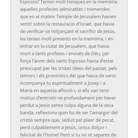
Esposos? Tenien molt fresques en la memòria
aquelles profecies admirables i tremendes
que en el mateix Temple de Jerusalem havien
sentit sobre la restauració d’Israel, que havia
de verificar-se mitjançant el sacrifici de Jesús,
les tenien molt presents en la memòria, i en
entrar en la ciutat de Jerusalem, que havia
mort a tants profetes i enviats de Déu, per
força l’ànim dels sants Esposos havia d’estar
preocupat per les tristes idees del passat, pels
temors i els pronòstics del que havia de venir.
Acompanya tu espiritualment a Josep i a
Maria en aquesta aflicció i, si ells van tenir
motius d’entristir-se profundament per haver
perdut a Jesús sense culpa alguna de la seva
banda, reflexiona quin ha de ser l’amargor del
cristià sempre que, seduït pel plaer de pecat,
perd culpablement a Jesús, única dolçor i
felicitat de l’home! Però si tu no et separes de