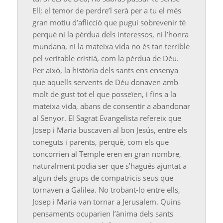
Ell; el temor de perdre’l serà per a tu el més
gran motiu d’aflicció que pugui sobrevenir té
perquè ni la pèrdua dels interessos, ni l’honra
mundana, ni la mateixa vida no és tan terrible
pel veritable cristià, com la pèrdua de Déu.
Per això, la història dels sants ens ensenya
que aquells servents de Déu donaven amb
molt de gust tot el que posseïen, i fins a la
mateixa vida, abans de consentir a abandonar
al Senyor. El Sagrat Evangelista refereix que
Josep i Maria buscaven al bon Jesús, entre els
coneguts i parents, perquè, com els que
concorrien al Temple eren en gran nombre,
naturalment podia ser que s’hagués ajuntat a
algun dels grups de compatricis seus que
tornaven a Galilea. No trobant-lo entre ells,
Josep i Maria van tornar a Jerusalem. Quins
pensaments ocuparien l’ànima dels sants