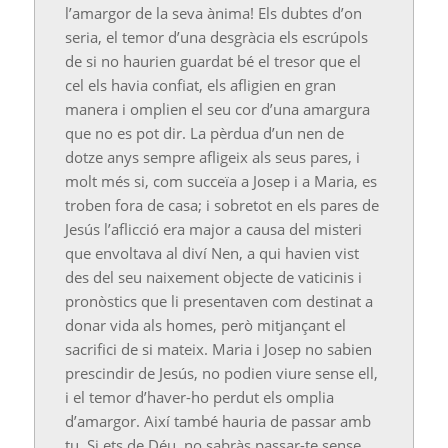
l’amargor de la seva ànima! Els dubtes d’on
seria, el temor d’una desgràcia els escrúpols
de si no haurien guardat bé el tresor que el
cel els havia confiat, els afligien en gran
manera i omplien el seu cor d’una amargura
que no es pot dir. La pèrdua d’un nen de
dotze anys sempre afligeix ​​als seus pares, i
molt més si, com succeïa a Josep i a Maria, es
troben fora de casa; i sobretot en els pares de
Jesús l’aflicció era major a causa del misteri
que envoltava al diví Nen, a qui havien vist
des del seu naixement objecte de vaticinis i
pronòstics que li presentaven com destinat a
donar vida als homes, però mitjançant el
sacrifici de si mateix. Maria i Josep no sabien
prescindir de Jesús, no podien viure sense ell,
i el temor d’haver-ho perdut els omplia
d’amargor. Així també hauria de passar amb
tu. Si ets de Déu, no sabràs passar-te sense