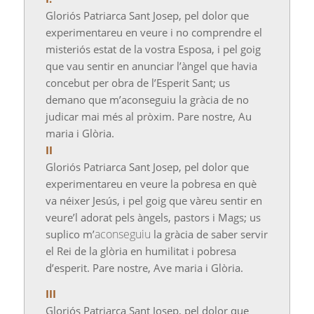
Gloriós Patriarca Sant Josep, pel dolor que
experimentareu en veure i no comprendre el
misteriós estat de la vostra Esposa, i pel goig
que vau sentir en anunciar l’àngel que havia
concebut per obra de l’Esperit Sant; us
demano que m’aconseguiu la gràcia de no
judicar mai més al pròxim. Pare nostre, Au
maria i Glòria.
II
Gloriós Patriarca Sant Josep, pel dolor que
experimentareu en veure la pobresa en què
va néixer Jesús, i pel goig que vàreu sentir en
veure’l adorat pels àngels, pastors i Mags; us
aconseguiu
suplico m’
la gràcia de saber servir
el Rei de la glòria en humilitat i pobresa
d’esperit. Pare nostre,
Ave
maria i Glòria.
III
Gloriós Patriarca Sant Josep, pel dolor que