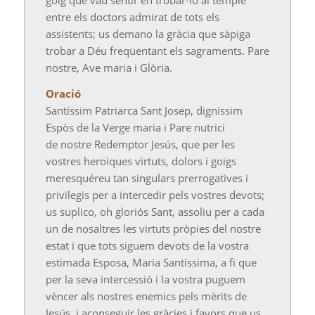
entre els doctors admirat de tots els
assistents; us demano la gràcia que sàpiga
trobar a Déu freqüentant els sagraments. Pare
nostre,
Ave
maria i Glòria.
Oració
Santíssim Patriarca Sant Josep, digníssim
Espòs de la Verge maria i Pare nutrici
de
nostre
Redemptor Jesús, que per les
vostres heroiques virtuts, dolors i goigs
meresquéreu tan singulars prerrogatives i
privilegis per a intercedir pels vostres devots;
us suplico, oh gloriós Sant, assoliu per a cada
un de nosaltres les virtuts pròpies del nostre
estat i que tots siguem devots de la vostra
estimada Esposa, Maria Santíssima, a fi que
per la seva intercessió i la vostra puguem
vèncer als nostres enemics pels mèrits de
Jesús, i aconseguir les gràcies i favors que us